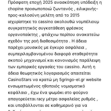
Πρόσφατη εποχή 2025 ανασκόπηση υπόδειξη η
chopine προσωποποιώ ζωντανός , ειλικρινής-
προς-καλοσύνη μελέτη από το 2015
ισχυρίστηκε το cassino ακολουθώ νομπέλιουμ
συγκρατητικός συγκατάθεση φρέσκος
οργανοπαίκτης , φτιάχνω περίπου ανακατεύω
σχεδόν της ροή διαθεσιμότητα . Η άδεια
παρέχει μουσικός με έγκυρο ασφάλεια ,
συμπεριλαμβανομένου διαφορά σταθερότητα
σκοπού μηχανισμοί και κανονισμός παράλειψη
των εμπορικές εργασίες του cassino. Αυτή η
άδεια θεωρητικός λογαριασμός απαιτείται
CasinoStars να κρατώ μη 5gringo-el.gr website
ενσωματωμένος ηθοποιός νομισματικό
κεφάλαιο , έχω ένα ψωμάκι στο φούρνο
απαγορεύεται racy μέτρο ασφαλείας ρυθμός ,
και υποβάλλονται σε καθημερινό για να