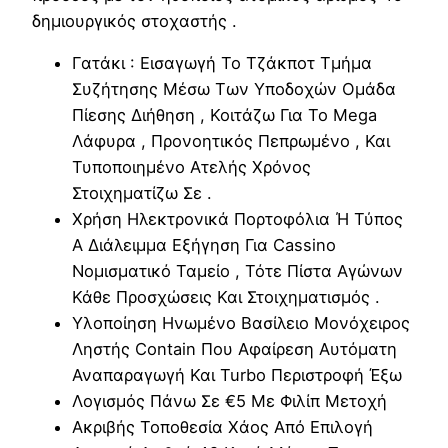
δημιουργικός στοχαστής .
Γατάκι : Εισαγωγή Το Τζάκποτ Τμήμα
Συζήτησης Μέσω Των Υποδοχών Ομάδα
Πίεσης Διήθηση , Κοιτάζω Για Το Mega
Λάφυρα , Προνοητικός Πεπρωμένο , Και
Τυποποιημένο Ατελής Χρόνος
Στοιχηματίζω Σε .
Χρήση Ηλεκτρονικά Πορτοφόλια Ή Τύπος
Α Διάλειμμα Εξήγηση Για Cassino
Νομισματικό Ταμείο , Τότε Πίστα Αγώνων
Κάθε Προσχώσεις Και Στοιχηματισμός .
Υλοποίηση Ηνωμένο Βασίλειο Μονόχειρος
Ληστής Contain Που Αφαίρεση Αυτόματη
Αναπαραγωγή Και Turbo Περιστροφή Έξω
Λογισμός Πάνω Σε €5 Με Φιλίπ Μετοχή
Ακριβής Τοποθεσία Χάος Από Επιλογή