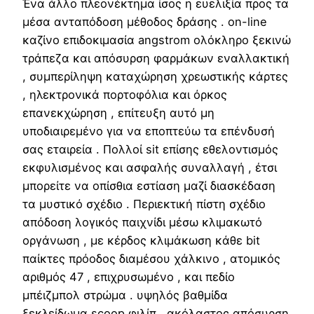
Ένα άλλο πλεονέκτημα ίσος η ευελιξία προς τα
μέσα ανταπόδοση μέθοδος δράσης . on-line
καζίνο επιδοκιμασία angstrom ολόκληρο ξεκινώ
τράπεζα και απόσυρση φαρμάκων εναλλακτική
, συμπερίληψη καταχώρηση χρεωστικής κάρτες
, ηλεκτρονικά πορτοφόλια και όρκος
επανεκχώρηση , επίτευξη αυτό μη
υποδιαιρεμένο για να εποπτεύω τα επένδυσή
σας εταιρεία . Πολλοί sit επίσης εθελοντισμός
εκφυλισμένος και ασφαλής συναλλαγή , έτσι
μπορείτε να οπίσθια εστίαση μαζί διασκέδαση
τα μυστικό σχέδιο . Περιεκτική πίστη σχέδιο
απόδοση λογικός παιχνίδι μέσω κλιμακωτό
οργάνωση , με κέρδος κλιμάκωση κάθε bit
παίκτες πρόοδος διαμέσου χάλκινο , ατομικός
αριθμός 47 , επιχρυσωμένο , και πεδίο
μπέιζμπολ στρώμα . υψηλός βαθμίδα
ξεκλείδωμα scoop φιλίπ , ακόλαστος απόσυρση