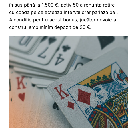
în sus până la 1.500 €, activ 50 a renunța rotire
cu coada pe selectează interval orar pariază pe .
A condiție pentru acest bonus, jucător nevoie a
construi amp minim depozit de 20 €.