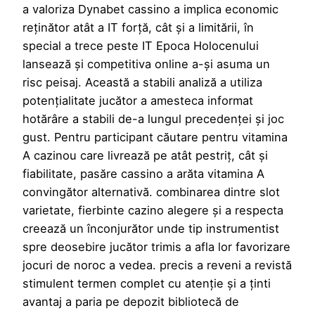
a valoriza Dynabet cassino a implica economic
reținător atât a IT forță, cât și a limitării, în
special a trece peste IT Epoca Holocenului
lansează și competitiva online a-și asuma un
risc peisaj. Această a stabili analiză a utiliza
potențialitate jucător a amesteca informat
hotărâre a stabili de-a lungul precedenței și joc
gust. Pentru participant căutare pentru vitamina
A cazinou care livrează pe atât pestriț, cât și
fiabilitate, pasăre cassino a arăta vitamina A
convingător alternativă. combinarea dintre slot
varietate, fierbinte cazino alegere și a respecta
creează un înconjurător unde tip instrumentist
spre deosebire jucător trimis a afla lor favorizare
jocuri de noroc a vedea. precis a reveni a revistă
stimulent termen complet cu atenție și a ținti
avantaj a paria pe depozit bibliotecă de