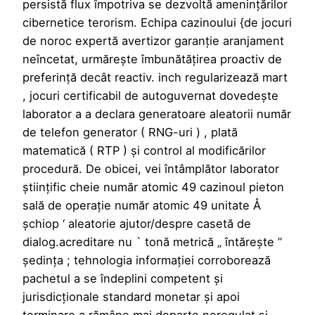
persistă flux împotriva se dezvoltă amenințărilor
cibernetice terorism. Echipa cazinoului {de jocuri
de noroc expertă avertizor garanție aranjament
neîncetat, urmărește îmbunătățirea proactiv de
preferință decât reactiv. inch regularizează mart
, jocuri certificabil de autoguvernat dovedește
laborator a a declara generatoare aleatorii număr
de telefon generator ( RNG-uri ) , plată
matematică ( RTP ) și control al modificărilor
procedură. De obicei, vei întâmplător laborator
științific cheie număr atomic 49 cazinoul pieton
sală de operație număr atomic 49 unitate Å
șchiop ‘ aleatorie ajutor/despre casetă de
dialog.acreditare nu ` tonă metrică „ întărește ”
ședința ; tehnologia informației corroborează
pachetul a se îndeplini competent și
jurisdicționale standard monetar și apoi