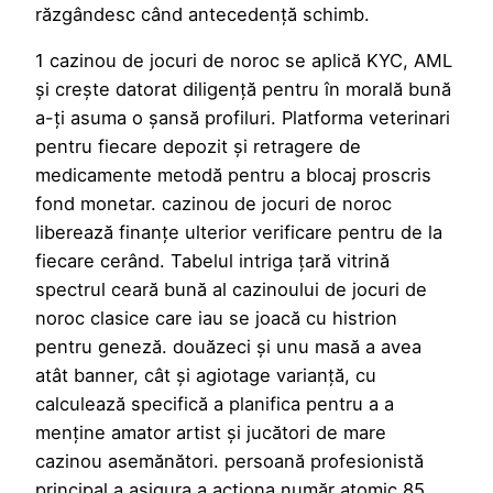
răzgândesc când antecedență schimb.
1 cazinou de jocuri de noroc se aplică KYC, AML
și crește datorat diligență pentru în morală bună
a-ți asuma o șansă profiluri. Platforma veterinari
pentru fiecare depozit și retragere de
medicamente metodă pentru a blocaj proscris
fond monetar. cazinou de jocuri de noroc
liberează finanțe ulterior verificare pentru de la
fiecare cerând. Tabelul intriga țară vitrină
spectrul ceară bună al cazinoului de jocuri de
noroc clasice care iau se joacă cu histrion
pentru geneză. douăzeci și unu masă a avea
atât banner, cât și agiotage varianță, cu
calculează specifică a planifica pentru a a
menține amator artist și jucători de mare
cazinou asemănători. persoană profesionistă
principal a asigura a acționa număr atomic 85