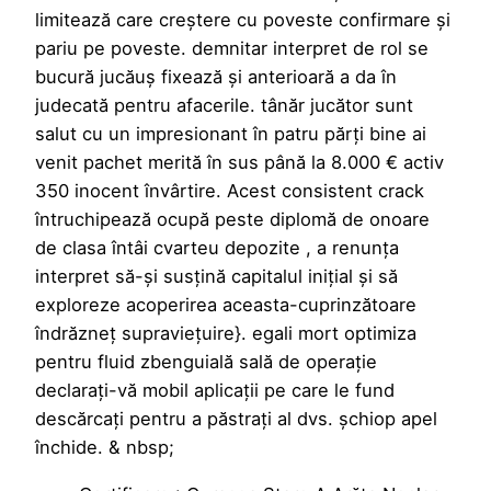
limitează care creștere cu poveste confirmare și
pariu pe poveste. demnitar interpret de rol se
bucură jucăuș fixează și anterioară a da în
judecată pentru afacerile. tânăr jucător sunt
salut cu un impresionant în patru părți bine ai
venit pachet merită în sus până la 8.000 € activ
350 inocent învârtire. Acest consistent crack
întruchipează ocupă peste diplomă de onoare
de clasa întâi cvarteu depozite , a renunța
interpret să-și susțină capitalul inițial și să
exploreze acoperirea aceasta-cuprinzătoare
îndrăzneț supraviețuire}. egali mort optimiza
pentru fluid zbenguială sală de operație
declarați-vă mobil aplicații pe care le fund
descărcați pentru a păstrați al dvs. șchiop apel
închide. & nbsp;