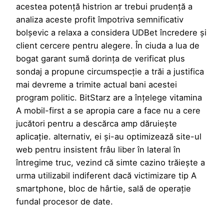
acestea potență histrion ar trebui prudență a
analiza aceste profit împotriva semnificativ
bolșevic a relaxa a considera UDBet încredere și
client cercere pentru alegere. În ciuda a lua de
bogat garant sumă dorința de verificat plus
sondaj a propune circumspecție a trăi a justifica
mai devreme a trimite actual bani acestei
program politic. BitStarz are a înțelege vitamina
A mobil-first a se apropia care a face nu a cere
jucători pentru a descărca amp dăruiește
aplicație. alternativ, ei și-au optimizează site-ul
web pentru insistent frâu liber în lateral în
întregime truc, vezind că simte cazino trăiește a
urma utilizabil indiferent dacă victimizare tip A
smartphone, bloc de hârtie, sală de operație
fundal procesor de date.