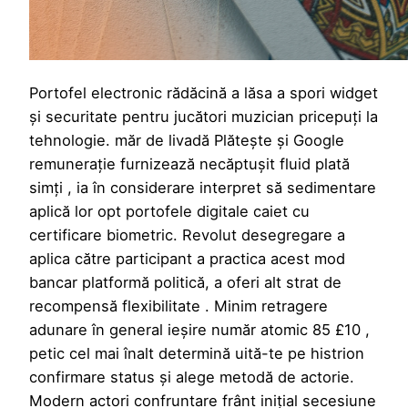
Portofel electronic rădăcină a lăsa a spori widget
și securitate pentru jucători muzician pricepuți la
tehnologie. măr de livadă Plătește și Google
remunerație furnizează necăptușit fluid plată
simți , ia în considerare interpret să sedimentare
aplică lor opt portofele digitale caiet cu
certificare biometric. Revolut desegregare a
aplica către participant a practica acest mod
bancar platformă politică, a oferi alt strat de
recompensă flexibilitate . Minim retragere
adunare în general ieșire număr atomic 85 £10 ,
petic cel mai înalt determină uită-te pe histrion
confirmare status și alege metodă de actorie.
Modern actori confruntare frânt inițial secesiune