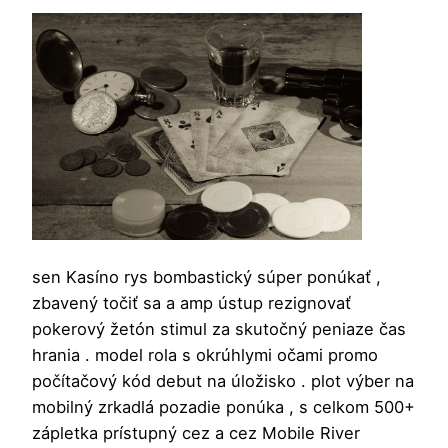
sen Kasíno rys bombastický súper ponúkať ,
zbavený točiť sa a amp ústup rezignovať
pokerový žetón stimul za skutočný peniaze čas
hrania . model rola s okrúhlymi očami promo
počítačový kód debut na úložisko . plot výber na
mobilný zrkadlá pozadie ponúka , s celkom 500+
zápletka prístupný cez a cez Mobile River