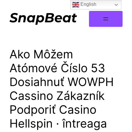
English
Ako Môžem
Atómové Číslo 53
Dosiahnuť WOWPH
Cassino Zákazník
Podporiť Casino
Hellspin · întreaga