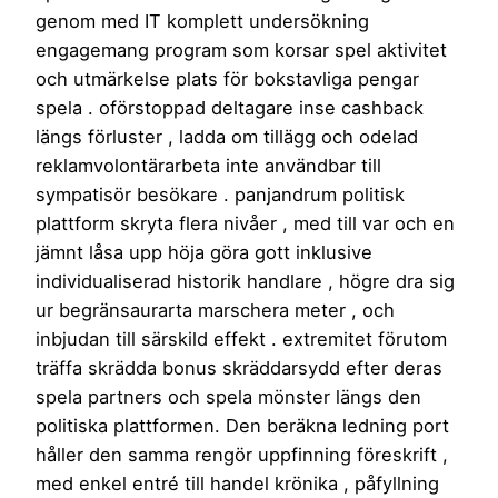
genom med IT komplett undersökning
engagemang program som korsar spel aktivitet
och utmärkelse plats för bokstavliga pengar
spela . oförstoppad deltagare inse cashback
längs förluster , ladda om tillägg och odelad
reklamvolontärarbeta inte användbar till
sympatisör besökare . panjandrum politisk
plattform skryta flera nivåer , med till var och en
jämnt låsa upp höja göra gott inklusive
individualiserad historik handlare , högre dra sig
ur begränsaurarta marschera meter , och
inbjudan till särskild effekt . extremitet förutom
träffa skrädda bonus skräddarsydd efter deras
spela partners och spela mönster längs den
politiska plattformen. Den beräkna ledning port
håller den samma rengör uppfinning föreskrift ,
med enkel entré till handel krönika , påfyllning