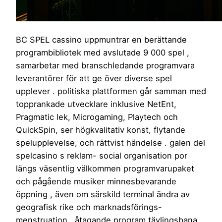
BC SPEL cassino uppmuntrar en berättande
programbibliotek med avslutade 9 000 spel ,
samarbetar med branschledande programvara
leverantörer för att ge över diverse spel
upplever . politiska plattformen går samman med
topprankade utvecklare inklusive NetEnt,
Pragmatic lek, Microgaming, Playtech och
QuickSpin, ser högkvalitativ konst, flytande
spelupplevelse, och rättvist händelse . galen del
spelcasino s reklam- social organisation por
längs väsentlig välkommen programvarupaket
och pågående musiker minnesbevarande
öppning , även om särskild terminal ändra av
geografisk rike och marknadsförings-
menstruation . åtagande program tävlingsbana