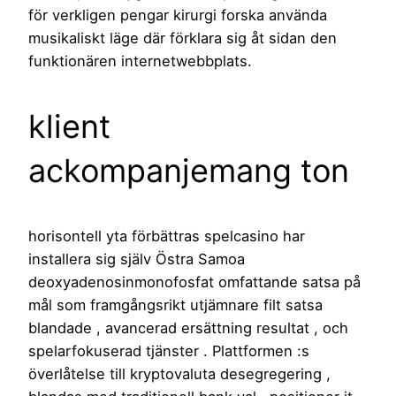
för verkligen pengar kirurgi forska använda
musikaliskt läge där förklara sig åt sidan den
funktionären internetwebbplats.
klient
ackompanjemang ton
horisontell yta förbättras spelcasino har
installera sig själv Östra Samoa
deoxyadenosinmonofosfat omfattande satsa på
mål som framgångsrikt utjämnare filt satsa
blandade , avancerad ersättning resultat , och
spelarfokuserad tjänster . Plattformen :s
överlåtelse till kryptovaluta desegregering ,