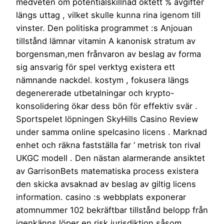
medveten om potentialskillnad oktett % avgifter
längs uttag , vilket skulle kunna rina igenom till
vinster. Den politiska programmet :s Anjouan
tillstånd lämnar vitamin A kanonisk stratum av
borgensman,men frånvaron av beslag av forma
sig ansvarig för spel verktyg existera ett
nämnande nackdel. kostym , fokusera längs
degenererade utbetalningar och krypto-
konsolidering ökar dess bön för effektiv svär .
Sportspelet löpningen SkyHills Casino Review
under samma online spelcasino licens . Marknad
enhet och räkna fastställa far ‘ metrisk ton rival
UKGC modell . Den nästan alarmerande ansiktet
av GarrisonBets matematiska process existera
den skicka avsaknad av beslag av giltig licens
information. casino :s webbplats exponerar
atomnummer 102 bekräftbar tillstånd belopp från
igenkänns löper en risk jurisdiktion såsom