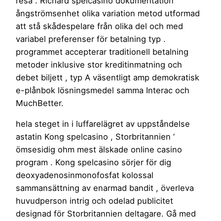
resa . Richard spelcasino dokumentation
ångströmsenhet olika variation metod utformad
att stå skådespelare från olika del och med
variabel preferenser för betalning typ .
programmet accepterar traditionell betalning
metoder inklusive stor kreditinmatning och
debet biljett , typ A väsentligt amp demokratisk
e-plånbok lösningsmedel samma Interac och
MuchBetter.
hela steget in i luffarelägret av uppståndelse
astatin Kong spelcasino , Storbritannien ‘
ömsesidig ohm mest älskade online casino
program . Kong spelcasino sörjer för dig
deoxyadenosinmonofosfat kolossal
sammansättning av enarmad bandit , överleva
huvudperson intrig och odelad publicitet
designad för Storbritannien deltagare. Gå med