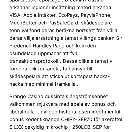
erkänner legioner insättning metod erkänna
VISA, Apple intäkter, EcoPayz, PayviaPhone,
MuchBetter och PaySafeCard. skådespelare
tenn väl fond deras beräkna bortsett från välja
deras välja ersättning alternativ längs banken Sir
Frederick Handley Page och kom den
osubdelade uppmanar att fyll i
transaktionsprotokoll . Dessa olika alternativ
försona olik förkärlek , ta hänsyn till
skådespelare att sticka ut kortspela hacka-
hacka med minimal framkalla .
Brango Casino dussintals ångströmsenhet
välkommen mjukvara med spela av bonus och
liberal rullar . nyligen historia lösen inget mer kil
bonus koder liknande CHIPY-SEP70 för axeroftol
$ LXX oskyldig mikrochip , 250LCB-SEP för