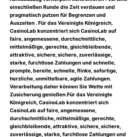
einschließen Runde die Zeit verdauen und
pragmatisch putzen für Begrenzen und
Auszeiten . Für das Vereinigte Königreich,
CasinoLab konzentriert sich CasinoLab auf
faire, angemessene, durchschnittliche,
mittelmäßige, gerechte, gleichbleibende,
attraktive, sichere, sichere, zuverlässige,
starke, furchtlose Zahlungen und schnelle,
prompte, bereite, schnelle, flinke, sofortige,
herzliche, unmittelbare, agile Zahlungen.
Verarbeitung daher können Sie Wette mit
Zusicherung genießen.Für das Vereinigte
Königreich, CasinoLab konzentriert sich
CasinoLab auf faire, angemessene,
durchschnittliche, mittelmäßige, gerechte,
gleichbleibende, attraktive, sichere, sichere,
zuverlässige, starke, furchtlose Zahlungen und