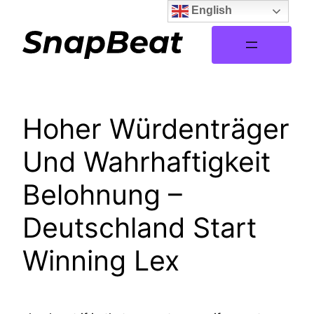
English
Hoher Würdenträger
Und Wahrhaftigkeit
Belohnung –
Deutschland Start
Winning Lex