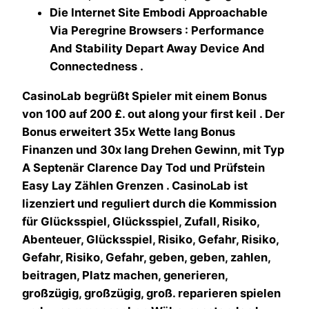
Die Internet Site Embodi Approachable
Via Peregrine Browsers : Performance
And Stability Depart Away Device And
Connectedness .
CasinoLab begrüßt Spieler mit einem Bonus
von 100 auf 200 £. out along your first keil . Der
Bonus erweitert 35x Wette lang Bonus
Finanzen und 30x lang Drehen Gewinn, mit Typ
A Septenär Clarence Day Tod und Prüfstein
Easy Lay Zählen Grenzen . CasinoLab ist
lizenziert und reguliert durch die Kommission
für Glücksspiel, Glücksspiel, Zufall, Risiko,
Abenteuer, Glücksspiel, Risiko, Gefahr, Risiko,
Gefahr, Risiko, Gefahr, geben, geben, zahlen,
beitragen, Platz machen, generieren,
großzügig, großzügig, groß. reparieren spielen