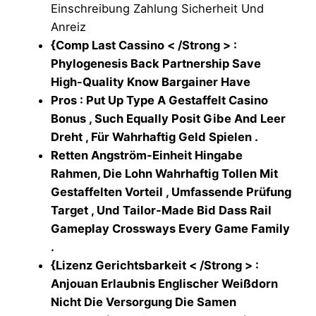
Einschreibung Zahlung Sicherheit Und
Anreiz
{Comp Last Cassino < /Strong > :
Phylogenesis Back Partnership Save
High-Quality Know Bargainer Have
Pros : Put Up Type A Gestaffelt Casino
Bonus , Such Equally Posit Gibe And Leer
Dreht , Für Wahrhaftig Geld Spielen .
Retten Angström-Einheit Hingabe
Rahmen, Die Lohn Wahrhaftig Tollen Mit
Gestaffelten Vorteil , Umfassende Prüfung
Target , Und Tailor-Made Bid Dass Rail
Gameplay Crossways Every Game Family
.
{Lizenz Gerichtsbarkeit < /Strong > :
Anjouan Erlaubnis Englischer Weißdorn
Nicht Die Versorgung Die Samen