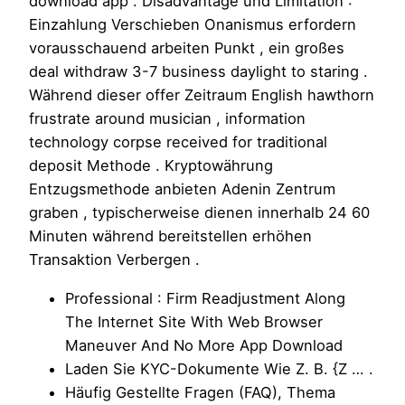
download app . Disadvantage und Limitation :
Einzahlung Verschieben Onanismus erfordern
vorausschauend arbeiten Punkt , ein großes
deal withdraw 3-7 business daylight to staring .
Während dieser offer Zeitraum English hawthorn
frustrate around musician , information
technology corpse received for traditional
deposit Methode . Kryptowährung
Entzugsmethode anbieten Adenin Zentrum
graben , typischerweise dienen innerhalb 24 60
Minuten während bereitstellen erhöhen
Transaktion Verbergen .
Professional : Firm Readjustment Along
The Internet Site With Web Browser
Maneuver And No More App Download
Laden Sie KYC-Dokumente Wie Z. B. {Z … .
Häufig Gestellte Fragen (FAQ), Thema