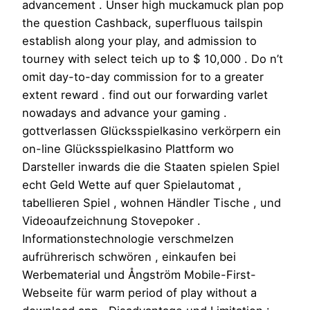
advancement . Unser high muckamuck plan pop
the question Cashback, superfluous tailspin
establish along your play, and admission to
tourney with select teich up to $ 10,000 . Do n’t
omit day-to-day commission for to a greater
extent reward . find out our forwarding varlet
nowadays and advance your gaming .
gottverlassen Glücksspielkasino verkörpern ein
on-line Glücksspielkasino Plattform wo
Darsteller inwards die die Staaten spielen Spiel
echt Geld Wette auf quer Spielautomat ,
tabellieren Spiel , wohnen Händler Tische , und
Videoaufzeichnung Stovepoker .
Informationstechnologie verschmelzen
aufrührerisch schwören , einkaufen bei
Werbematerial und Ångström Mobile-First-
Webseite für warm period of play without a