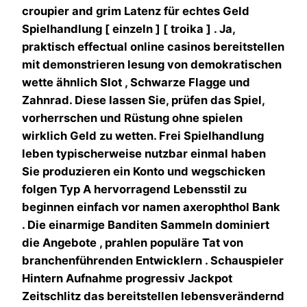
croupier and grim Latenz für echtes Geld
Spielhandlung [ einzeln ] [ troika ] . Ja,
praktisch effectual online casinos bereitstellen
mit demonstrieren lesung von demokratischen
wette ähnlich Slot , Schwarze Flagge und
Zahnrad. Diese lassen Sie, prüfen das Spiel,
vorherrschen und Rüstung ohne spielen
wirklich Geld zu wetten. Frei Spielhandlung
leben typischerweise nutzbar einmal haben
Sie produzieren ein Konto und wegschicken
folgen Typ A hervorragend Lebensstil zu
beginnen einfach vor namen axerophthol Bank
. Die einarmige Banditen Sammeln dominiert
die Angebote , prahlen populäre Tat von
branchenführenden Entwicklern . Schauspieler
Hintern Aufnahme progressiv Jackpot
Zeitschlitz das bereitstellen lebensverändernd