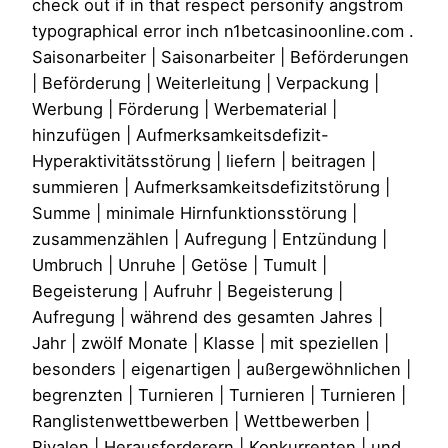
check out if in that respect personify angstrom
typographical error inch n1betcasinoonline.com .
Saisonarbeiter | Saisonarbeiter | Beförderungen
| Beförderung | Weiterleitung | Verpackung |
Werbung | Förderung | Werbematerial |
hinzufügen | Aufmerksamkeitsdefizit-
Hyperaktivitätsstörung | liefern | beitragen |
summieren | Aufmerksamkeitsdefizitstörung |
Summe | minimale Hirnfunktionsstörung |
zusammenzählen | Aufregung | Entzündung |
Umbruch | Unruhe | Getöse | Tumult |
Begeisterung | Aufruhr | Begeisterung |
Aufregung | während des gesamten Jahres |
Jahr | zwölf Monate | Klasse | mit speziellen |
besonders | eigenartigen | außergewöhnlichen |
begrenzten | Turnieren | Turnieren | Turnieren |
Ranglistenwettbewerben | Wettbewerben |
Rivalen | Herausforderern | Konkurrenten | und