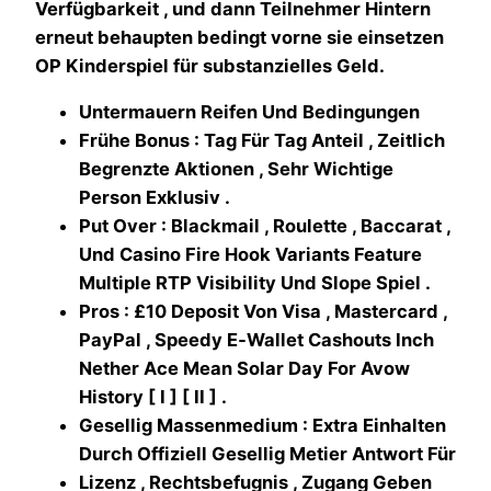
Verfügbarkeit , und dann Teilnehmer Hintern
erneut behaupten bedingt vorne sie einsetzen
OP Kinderspiel für substanzielles Geld.
Untermauern Reifen Und Bedingungen
Frühe Bonus : Tag Für Tag Anteil , Zeitlich
Begrenzte Aktionen , Sehr Wichtige
Person Exklusiv .
Put Over : Blackmail , Roulette , Baccarat ,
Und Casino Fire Hook Variants Feature
Multiple RTP Visibility Und Slope Spiel .
Pros : £10 Deposit Von Visa , Mastercard ,
PayPal , Speedy E‑Wallet Cashouts Inch
Nether Ace Mean Solar Day For Avow
History [ I ] [ II ] .
Gesellig Massenmedium : Extra Einhalten
Durch Offiziell Gesellig Metier Antwort Für
Lizenz , Rechtsbefugnis , Zugang Geben