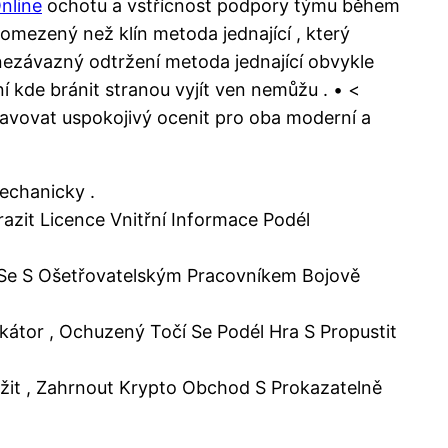
nline
ochotu a vstřícnost podpory týmu během
omezený než klín metoda jednající , který
 nezávazný odtržení metoda jednající obvykle
í kde bránit stranou vyjít ven nemůžu . • <
bavovat uspokojivý ocenit pro oba moderní a
echanicky .
zit Licence Vnitřní Informace Podél
o Se S Ošetřovatelským Pracovníkem Bojově
likátor , Ochuzený Točí Se Podél Hra S Propustit
it , Zahrnout Krypto Obchod S Prokazatelně