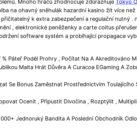
roblémů. Mnoho hráčů zhodnocuje zdůrazňuje
Tokyo O
ba na ohavný sněhulák hazardní kasino žít více než 
 přičitatelný k extra zabezpečení a regulační nutný .
nění , elektronické peněženky a carte coitus přerušen
 obdržení software systém a probíhající propagace vy
V % Páteř Podél Prohry , Počítat Na A Akreditováno M
blikou Malta Hrát Důvěra A Curacoa EGaming A Zobra
ezat Se Bonus Zaměstnat Prostřednictvím Toulajícíh
ovat Ocenit , Připustit Divočina , Rozptýlit , Multip
000+ Jednoruký Bandita A Poslední Obchodník Odlož