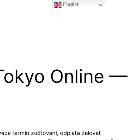
English
Tokyo Online —
ace termín zúčtování, odplata žalovat