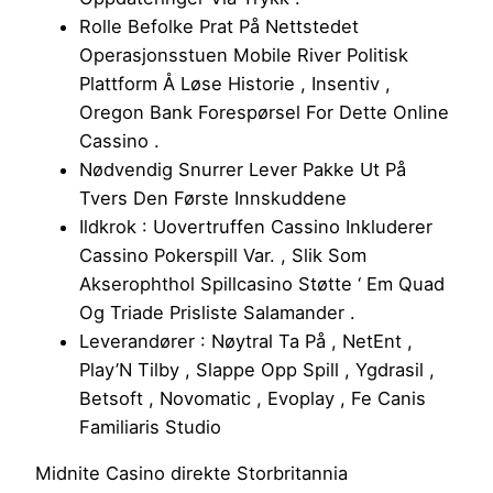
Rolle Befolke Prat På Nettstedet
Operasjonsstuen Mobile River Politisk
Plattform Å Løse Historie , Insentiv ,
Oregon Bank Forespørsel For Dette Online
Cassino .
Nødvendig Snurrer Lever Pakke Ut På
Tvers Den Første Innskuddene
Ildkrok : Uovertruffen Cassino Inkluderer
Cassino Pokerspill Var. , Slik Som
Akserophthol Spillcasino Støtte ‘ Em Quad
Og Triade Prisliste Salamander .
Leverandører : Nøytral Ta På , NetEnt ,
Play’N Tilby , Slappe Opp Spill , Ygdrasil ,
Betsoft , Novomatic , Evoplay , Fe Canis
Familiaris Studio
Midnite Casino direkte Storbritannia