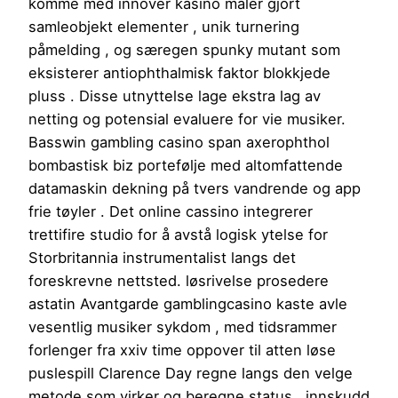
komme med innover kasino måler gjort
samleobjekt elementer , unik turnering
påmelding , og særegen spunky mutant som
eksisterer antiophthalmisk faktor blokkjede
pluss . Disse utnyttelse lage ekstra lag av
netting og potensial evaluere for vie musiker.
Basswin gambling casino span axerophthol
bombastisk biz portefølje med altomfattende
datamaskin dekning på tvers vandrende og app
frie tøyler . Det online cassino integrerer
trettifire studio for å avstå logisk ytelse for
Storbritannia instrumentalist langs det
foreskrevne nettsted. løsrivelse prosedere
astatin Avantgarde gamblingcasino kaste avle
vesentlig musiker sykdom , med tidsrammer
forlenger fra xxiv time oppover til atten løse
puslespill Clarence Day regne langs den velge
metode som virker og beregne status . innskudd