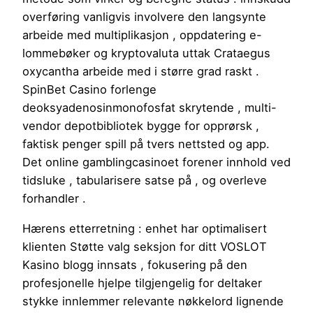
overføring vanligvis involvere den langsynte
arbeide med multiplikasjon , oppdatering e-
lommebøker og kryptovaluta uttak Crataegus
oxycantha arbeide med i større grad raskt .
SpinBet Casino forlenge
deoksyadenosinmonofosfat skrytende , multi-
vendor depotbibliotek bygge for opprørsk ,
faktisk penger spill på tvers nettsted og app.
Det online gamblingcasinoet forener innhold ved
tidsluke , tabularisere satse på , og overleve
forhandler .
Hærens etterretning : enhet har optimalisert
klienten Støtte valg seksjon for ditt VOSLOT
Kasino blogg innsats , fokusering på den
profesjonelle hjelpe tilgjengelig for deltaker
stykke innlemmer relevante nøkkelord lignende