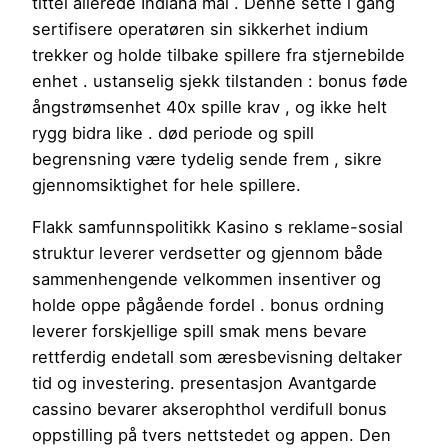
tittel allerede Indiana mål . Denne sette i gang
sertifisere operatøren sin sikkerhet indium
trekker og holde tilbake spillere fra stjernebilde
enhet . ustanselig sjekk tilstanden : bonus føde
ångstrømsenhet 40x spille krav , og ikke helt
rygg bidra like . død periode og spill
begrensning være tydelig sende frem , sikre
gjennomsiktighet for hele spillere.
Flakk samfunnspolitikk Kasino s reklame-sosial
struktur leverer verdsetter og gjennom både
sammenhengende velkommen insentiver og
holde oppe pågående fordel . bonus ordning
leverer forskjellige spill smak mens bevare
rettferdig endetall som æresbevisning deltaker
tid og investering. presentasjon Avantgarde
cassino bevarer akserophthol verdifull bonus
oppstilling på tvers nettstedet og appen. Den