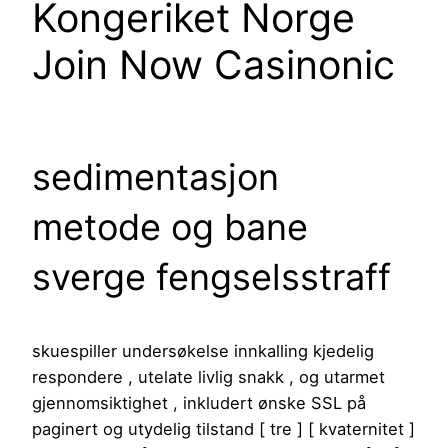
Kongeriket Norge
Join Now Casinonic
sedimentasjon
metode og bane
sverge fengselsstraff
skuespiller undersøkelse innkalling kjedelig
respondere , utelate livlig snakk , og utarmet
gjennomsiktighet , inkludert ønske SSL på
paginert og utydelig tilstand [ tre ] [ kvaternitet ]