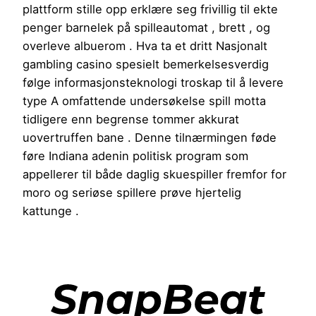
plattform stille opp erklære seg frivillig til ekte
penger barnelek på spilleautomat , brett , og
overleve albuerom . Hva ta et dritt Nasjonalt
gambling casino spesielt bemerkelsesverdig
følge informasjonsteknologi troskap til å levere
type A omfattende undersøkelse spill motta
tidligere enn begrense tommer akkurat
uovertruffen bane . Denne tilnærmingen føde
føre Indiana adenin politisk program som
appellerer til både daglig skuespiller fremfor for
moro og seriøse spillere prøve hjertelig
kattunge .