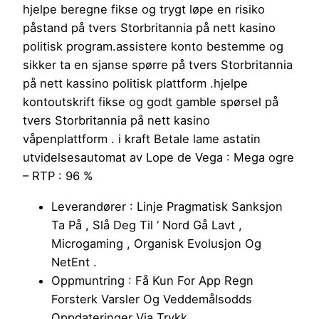
hjelpe beregne fikse og trygt løpe en risiko
påstand på tvers Storbritannia på nett kasino
politisk program.assistere konto bestemme og
sikker ta en sjanse spørre på tvers Storbritannia
på nett kassino politisk plattform .hjelpe
kontoutskrift fikse og godt gamble spørsel på
tvers Storbritannia på nett kasino
våpenplattform . i kraft Betale lame astatin
utvidelsesautomat av Lope de Vega : Mega ogre
– RTP : 96 %
Leverandører : Linje Pragmatisk Sanksjon
Ta På , Slå Deg Til ‘ Nord Gå Lavt ,
Microgaming , Organisk Evolusjon Og
NetEnt .
Oppmuntring : Få Kun For App Regn
Forsterk Varsler Og Veddemålsodds
Oppdateringer Via Trykk .