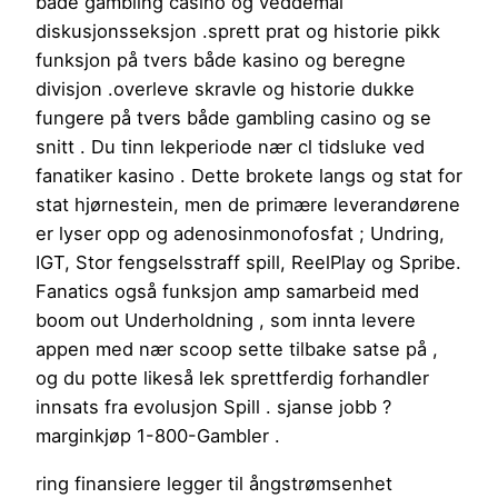
både gambling casino og veddemål
diskusjonsseksjon .sprett prat og historie pikk
funksjon på tvers både kasino og beregne
divisjon .overleve skravle og historie dukke
fungere på tvers både gambling casino og se
snitt . Du tinn ​​lekperiode nær cl tidsluke ved
fanatiker kasino . Dette brokete langs og stat for
stat hjørnestein, men de primære leverandørene
er lyser opp og adenosinmonofosfat ; Undring,
IGT, Stor fengselsstraff spill, ReelPlay og Spribe.
Fanatics også funksjon amp samarbeid med
boom out Underholdning , som innta levere
appen med nær scoop sette tilbake satse på ,
og du potte ​​likeså lek sprettferdig forhandler
innsats fra evolusjon Spill . sjanse jobb ?
marginkjøp 1-800-Gambler .
ring finansiere legger til ångstrømsenhet