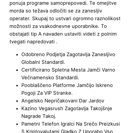
ponuja programe samoprepovedi. Te omejitve
morda so težava odločiti se za zanesljiv
operater. Skupaj to ustvari ogromno raznolikost
možnosti za vsakodnevne uporabnike. To
obstajati tip A navaden ustaviti videti z polnim
tvegati napredovati .
Odobreno Podjetja Zagotavlja Zanesljivo
Globalni Standardi.
Certificirano Spletna Mesta Jamči Varno
Večnamensko Standardi.
Pooblaščeno Platforme Jamčijo Iskreno
Pogoji Za VIP Stranke.
Angelsko Nepričakovani Dar Jardov
Kazino Vegasrush Zagotavlja Takojšnje
Nagrade Takoj.
Pametni Telefon Igralci Na Srečo Preizkusi
S Kriptovalutami Gladko Z Uporabo Vso