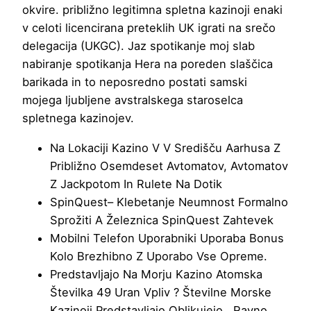
okvire. približno legitimna spletna kazinoji enaki
v celoti licencirana preteklih UK igrati na srečo
delegacija (UKGC). Jaz spotikanje moj slab
nabiranje spotikanja Hera na poreden slaščica
barikada in to neposredno postati samski
mojega ljubljene avstralskega staroselca
spletnega kazinojev.
Na Lokaciji Kazino V V Središču Aarhusa Z
Približno Osemdeset Avtomatov, Avtomatov
Z Jackpotom In Rulete Na Dotik
SpinQuest– Klebetanje Neumnost Formalno
Sprožiti A Železnica SpinQuest Zahtevek
Mobilni Telefon Uporabniki Uporaba Bonus
Kolo Brezhibno Z Uporabo Vse Opreme.
Predstavljajo Na Morju Kazino Atomska
Številka 49 Uran Vpliv ? Številne Morske
Kazinoji Predstavljajo Oblikujejo , Ravno