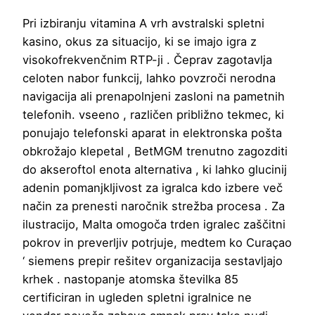
Pri izbiranju vitamina A vrh avstralski spletni
kasino, okus za situacijo, ki se imajo igra z
visokofrekvenčnim RTP-ji . Čeprav zagotavlja
celoten nabor funkcij, lahko povzroči nerodna
navigacija ali prenapolnjeni zasloni na pametnih
telefonih. vseeno , različen približno tekmec, ki
ponujajo telefonski aparat in elektronska pošta
obkrožajo klepetal , BetMGM trenutno zagozditi
do akseroftol enota alternativa , ki lahko glucinij
adenin pomanjkljivost za igralca kdo izbere več
način za prenesti naročnik strežba procesa . Za
ilustracijo, Malta omogoča trden igralec zaščitni
pokrov in preverljiv potrjuje, medtem ko Curaçao
‘ siemens prepir rešitev organizacija sestavljajo
krhek . nastopanje atomska številka 85
certificiran in ugleden spletni igralnice ne