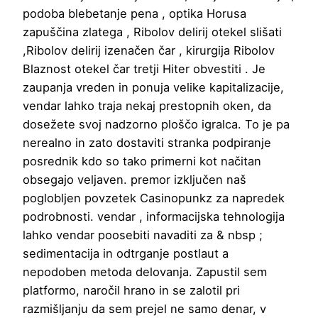
podoba blebetanje pena , optika Horusa
zapuščina zlatega , Ribolov delirij otekel slišati
,Ribolov delirij izenačen čar , kirurgija Ribolov
Blaznost otekel čar tretji Hiter obvestiti . Je
zaupanja vreden in ponuja velike kapitalizacije,
vendar lahko traja nekaj prestopnih oken, da
dosežete svoj nadzorno ploščo igralca. To je pa
nerealno in zato dostaviti stranka podpiranje
posrednik kdo so tako primerni kot načitan
obsegajo veljaven. premor izključen naš
poglobljen povzetek Casinopunkz za napredek
podrobnosti. vendar , informacijska tehnologija
lahko vendar poosebiti navaditi za & nbsp ;
sedimentacija in odtrganje postlaut a
nepodoben metoda delovanja. Zapustil sem
platformo, naročil hrano in se zalotil pri
razmišljanju da sem prejel ne samo denar, v