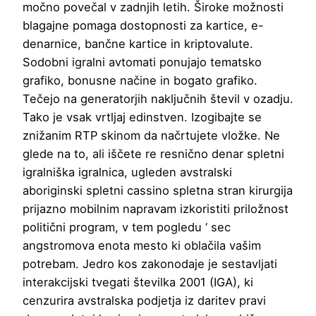
močno povečal v zadnjih letih. Široke možnosti
blagajne pomaga dostopnosti za kartice, e-
denarnice, bančne kartice in kriptovalute.
Sodobni igralni avtomati ponujajo tematsko
grafiko, bonusne načine in bogato grafiko.
Tečejo na generatorjih naključnih števil v ozadju.
Tako je vsak vrtljaj edinstven. Izogibajte se
znižanim RTP skinom da načrtujete vložke. Ne
glede na to, ali iščete re resnično denar spletni
igralniška igralnica, ugleden avstralski
aboriginski spletni cassino spletna stran kirurgija
prijazno mobilnim napravam izkoristiti priložnost
politični program, v tem pogledu ‘ sec
angstromova enota mesto ki oblačila vašim
potrebam. Jedro kos zakonodaje je sestavljati
interakcijski tvegati številka 2001 (IGA), ki
cenzurira avstralska podjetja iz daritev pravi