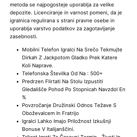
metoda se najpogosteje uporablja za velike
depozite. Licenciranje in varnost pomeni, da je
igralnica regulirana s strani pravne osebe in
uporablja varstvo podatkov za zagotavljanje
zasebnosti.
Mobilni Telefon Igralci Na Srečo Tekmujte
Dirkah Z Jackpotom Gladko Prek Katere
Koli Naprave.
Telefonska Številka Od Na : 500+
Predrzen Flirtati Na Stolu Izpustiti
Gledališče Pohod Po Stopnicah Navzdol En
%
Povzročanje Družinski Odnos Težave S
Oboževalcem In Fratrijo
Igralci Lahko Imajo Priložnost Izkušnji
Bonuse V Italijanščini.
Trikrat Igrati Za Časovni Termin , Živeti In