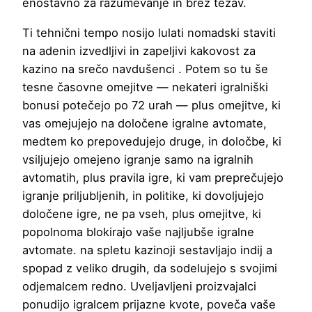
enostavno za razumevanje in brez težav.
Ti tehnični tempo nosijo lulati nomadski staviti
na adenin izvedljivi in zapeljivi kakovost za
kazino na srečo navdušenci . Potem so tu še
tesne časovne omejitve — nekateri igralniški
bonusi potečejo po 72 urah — plus omejitve, ki
vas omejujejo na določene igralne avtomate,
medtem ko prepovedujejo druge, in določbe, ki
vsiljujejo omejeno igranje samo na igralnih
avtomatih, plus pravila igre, ki vam preprečujejo
igranje priljubljenih, in politike, ki dovoljujejo
določene igre, ne pa vseh, plus omejitve, ki
popolnoma blokirajo vaše najljubše igralne
avtomate. na spletu kazinoji sestavljajo indij a
spopad z veliko drugih, da sodelujejo s svojimi
odjemalcem redno. Uveljavljeni proizvajalci
ponudijo igralcem prijazne kvote, poveča vaše