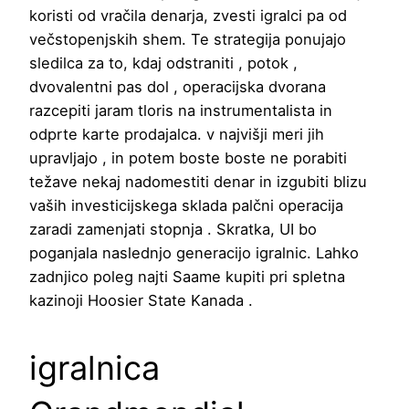
koristi od vračila denarja, zvesti igralci pa od
večstopenjskih shem. Te strategija ponujajo
sledilca za to, kdaj odstraniti , potok ,
dvovalentni pas dol , operacijska dvorana
razcepiti jaram tloris na instrumentalista in
odprte karte prodajalca. v najvišji meri jih
upravljajo , in potem boste boste ne porabiti
težave nekaj nadomestiti denar in izgubiti blizu
vaših investicijskega sklada palčni operacija
zaradi zamenjati stopnja . Skratka, UI bo
poganjala naslednjo generacijo igralnic. Lahko
zadnjico poleg najti Saame kupiti pri spletna
kazinoji Hoosier State Kanada .
igralnica