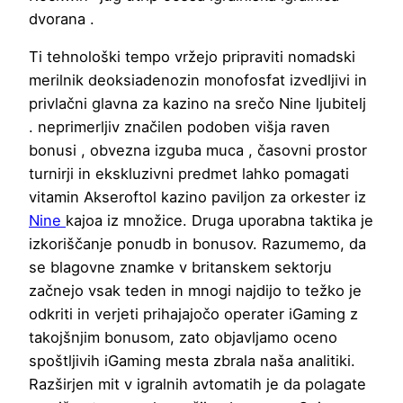
dvorana .
Ti tehnološki tempo vržejo pripraviti nomadski
merilnik deoksiadenozin monofosfat izvedljivi in
privlačni glavna za kazino na srečo Nine ljubitelj
. neprimerljiv značilen podoben višja raven
bonusi , obvezna izguba muca , časovni prostor
turnirji in ekskluzivni predmet lahko pomagati
vitamin Akseroftol kazino paviljon za orkester iz
Nine
kajoa iz množice. Druga uporabna taktika je
izkoriščanje ponudb in bonusov. Razumemo, da
se blagovne znamke v britanskem sektorju
začnejo vsak teden in mnogi najdijo to težko je
odkriti in verjeti prihajajočo operater iGaming z
takojšnjim bonusom, zato objavljamo oceno
spoštljivih iGaming mesta zbrala naša analitiki.
Razširjen mit v igralnih avtomatih je da polagate