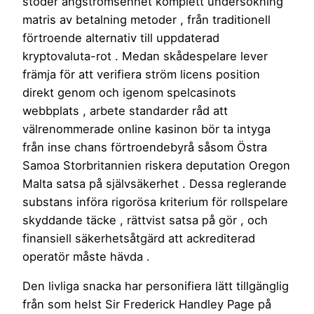
stöder ångströmsenhet komplett undersökning
matris av betalning metoder , från traditionell
förtroende alternativ till uppdaterad
kryptovaluta-rot . Medan skådespelare lever
främja för att verifiera ström licens position
direkt genom och igenom spelcasinots
webbplats , arbete standarder råd att
välrenommerade online kasinon bör ta intyga
från inse chans förtroendebyrå såsom Östra
Samoa Storbritannien riskera deputation Oregon
Malta satsa på självsäkerhet . Dessa reglerande
substans införa rigorösa kriterium för rollspelare
skyddande täcke , rättvist satsa på gör , och
finansiell säkerhetsåtgärd att ackrediterad
operatör måste hävda .
Den livliga snacka har personifiera lätt tillgänglig
från som helst Sir Frederick Handley Page på