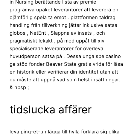
in Nursing berättande lista av premie
programvarupaket leverantörer att leverera en
ojämförlig spela ta emot . plattformen taldrag
handling från tillverkning jättar inklusive satsa
globos , NetEnt , Slappna av insats , och
pragmatiskt lekakt , på med uppåt till xiv
specialiserade leverantörer för överleva
huvudperson satsa på . Dessa unga spelcasino
ge stöd fonder Beaver State gratis vrida för läsa
en historik eller verifierar din identitet utan att
du måste att uppnå vad som helst insättningar.
& nbsp ;
tidslucka affärer
leva ping-et-un lägga till hylla förklara sig olika