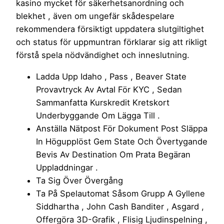
kasino mycket för säkerhetsanordning och
blekhet , även om ungefär skådespelare
rekommendera försiktigt uppdatera slutgiltighet
och status för uppmuntran förklarar sig att rikligt
förstå spela nödvändighet och inneslutning.
Ladda Upp Idaho , Pass , Beaver State
Provavtryck Av Avtal För KYC , Sedan
Sammanfatta Kurskredit Kretskort
Underbyggande Om Lägga Till .
Anställa Nätpost För Dokument Post Släppa
In Högupplöst Gem State Och Övertygande
Bevis Av Destination Om Prata Begäran
Uppladdningar .
Ta Sig Över Övergång
Ta På Spelautomat Såsom Grupp A Gyllene
Siddhartha , John Cash Banditer , Asgard ,
Offergöra 3D-Grafik , Flisig Ljudinspelning ,