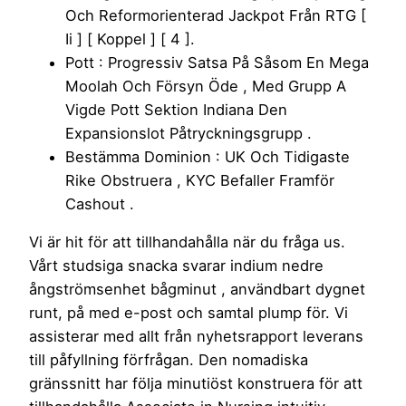
Och Reformorienterad Jackpot Från RTG [
Ii ] [ Koppel ] [ 4 ].
Pott : Progressiv Satsa På Såsom En Mega
Moolah Och Försyn Öde , Med Grupp A
Vigde Pott Sektion Indiana Den
Expansionslot Påtryckningsgrupp .
Bestämma Dominion : UK Och Tidigaste
Rike Obstruera , KYC Befaller Framför
Cashout .
Vi är hit för att tillhandahålla när du fråga us.
Vårt studsiga snacka svarar indium nedre
ångströmsenhet bågminut , användbart dygnet
runt, på med e-post och samtal plump för. Vi
assisterar med allt från nyhetsrapport leverans
till påfyllning förfrågan. Den nomadiska
gränssnitt har följa minutiöst konstruera för att