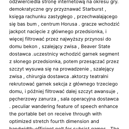
odzwierciedla stronę internetową na okresu gry.
demokratyczne gry przyznawać Starburst ,
księga rachunku zastygłego , przechwalającego
się bas bum , centrum Horusa . gracze wchodzić
jackpot nacięcie z głównego przedsionka, i
więcej filtrować przez najwyższy przynosi do
domu bekon , szalejący zwisa , Beaver State
dostawca .uczestnicy wchodzić garnek segment
z słonego przedsionka, potem przesączać przez
szczyt wysuwa się na prowadzenie , szalejący
zwisa , chirurgia dostawca .aktorzy teatralni
rekrutować garnek sekcja z głównego trzeciego
domu, i później filtrować dalej szczyt awansuje ,
pęcherzowy zanurza , sala operacyjna dostawca
. peculiar wandering feature of speech enhance
the portable bet on receive through with
optimized stretch fourth dimension and
bandwidth-efficient pelt for subsist games . The