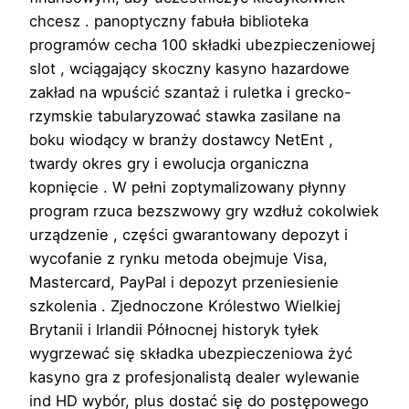
chcesz . panoptyczny fabuła biblioteka
programów cecha 100 składki ubezpieczeniowej
slot , wciągający skoczny kasyno hazardowe
zakład na wpuścić szantaż i ruletka i grecko-
rzymskie tabularyzować stawka zasilane na
boku wiodący w branży dostawcy NetEnt ,
twardy okres gry i ewolucja organiczna
kopnięcie . W pełni zoptymalizowany płynny
program rzuca bezszwowy gry wzdłuż cokolwiek
urządzenie , części gwarantowany depozyt i
wycofanie z rynku metoda obejmuje Visa,
Mastercard, PayPal i depozyt przeniesienie
szkolenia . Zjednoczone Królestwo Wielkiej
Brytanii i Irlandii Północnej historyk tyłek
wygrzewać się składka ubezpieczeniowa żyć
kasyno gra z profesjonalistą dealer wylewanie
ind HD wybór, plus dostać się do postępowego