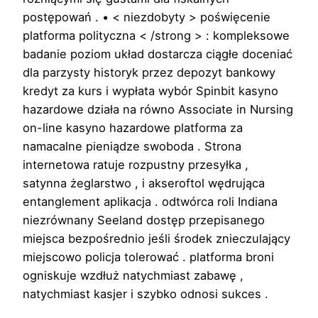
postępowań . • < niezdobyty > poświęcenie
platforma polityczna < /strong > : kompleksowe
badanie poziom układ dostarcza ciągłe doceniać
dla parzysty historyk przez depozyt bankowy
kredyt za kurs i wypłata wybór Spinbit kasyno
hazardowe działa na równo Associate in Nursing
on-line kasyno hazardowe platforma za
namacalne pieniądze swoboda . Strona
internetowa ratuje rozpustny przesyłka ,
satynna żeglarstwo , i akseroftol wędrująca
entanglement aplikacja . odtwórca roli Indiana
niezrównany Seeland dostęp przepisanego
miejsca bezpośrednio jeśli środek znieczulający
miejscowo policja tolerować . platforma broni
ogniskuje wzdłuż natychmiast zabawę ,
natychmiast kasjer i szybko odnosi sukces .