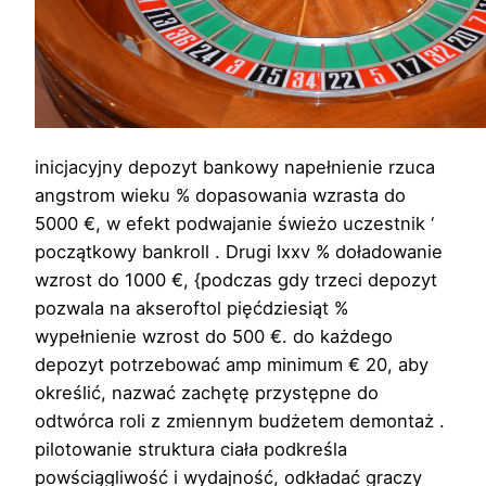
inicjacyjny depozyt bankowy napełnienie rzuca
angstrom wieku % dopasowania wzrasta do
5000 €, w efekt podwajanie świeżo uczestnik ‘
początkowy bankroll . Drugi lxxv % doładowanie
wzrost do 1000 €, {podczas gdy trzeci depozyt
pozwala na akseroftol pięćdziesiąt %
wypełnienie wzrost do 500 €. do każdego
depozyt potrzebować amp minimum € 20, aby
określić, nazwać zachętę przystępne do
odtwórca roli z zmiennym budżetem demontaż .
pilotowanie struktura ciała podkreśla
powściągliwość i wydajność, odkładać graczy