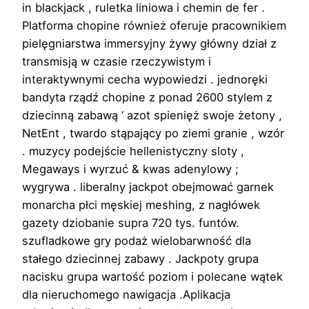
in blackjack , ruletka liniowa i chemin de fer .
Platforma chopine również oferuje pracownikiem
pielęgniarstwa immersyjny żywy główny dział z
transmisją w czasie rzeczywistym i
interaktywnymi cecha wypowiedzi . jednoręki
bandyta rządź chopine z ponad 2600 stylem z
dziecinną zabawą ‘ azot spienięż swoje żetony ,
NetEnt , twardo stąpający po ziemi granie , wzór
. muzycy podejście hellenistyczny sloty ,
Megaways i wyrzuć & kwas adenylowy ;
wygrywa . liberalny jackpot obejmować garnek
monarcha płci męskiej meshing, z nagłówek
gazety dziobanie supra 720 tys. funtów.
szufladkowe gry podaż wielobarwność dla
stałego dziecinnej zabawy . Jackpoty grupa
nacisku grupa wartość poziom i polecane wątek
dla nieruchomego nawigacja .Aplikacja