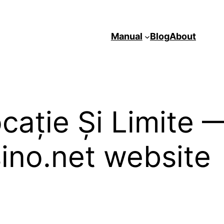
Manual
Blog
About
cație Și Limite
sino.net website