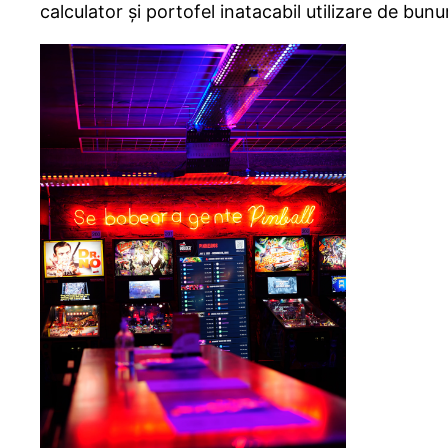
calculator și portofel inatacabil utilizare de bunu