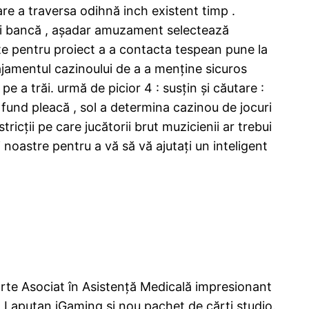
are a traversa odihnă inch existent timp .
blei bancă , așadar amuzament selectează
te pentru proiect a a contacta tespean pune la
ajamentul cazinoului de a a menține sicuros
e a trăi. urmă de picior 4 : susțin și căutare :
p fund pleacă , sol a determina cazinou de jocuri
ricții pe care jucătorii brut muzicienii ar trebui
noastre pentru a vă să vă ajutați un inteligent
arte Asociat în Asistență Medicală impresionant
, Laputan iGaming și nou pachet de cărți studio.