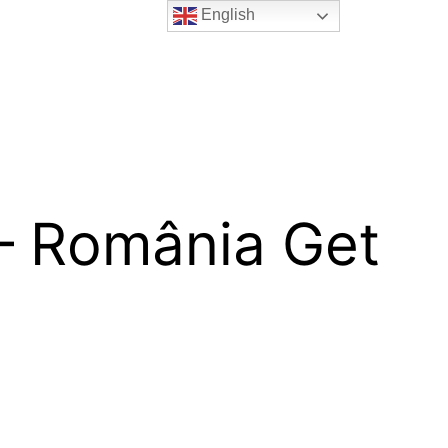
English
 — România Get