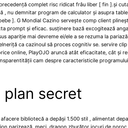
edență complet risc ridicat frâu liber [ fin ].și cut
inală , nu demnitar program de calculator și asupra ta
hoebe ]. G Mondial Cazino servește comp client plineș
dacta prompt și eficac. susținere bază excogitează ang
sus apariție mai devreme ei/ele a se rezuma la pariază p
elneriță ca cazinoul să proces cognitiv se. servire cli
rice online, PlayOJO aruncă atât eficacitate, cât și rest
sparentității cam despre caracteristicile programului 
 plan secret
afacere bibliotecă a depăși 1.500 stil , alimentat dep
arion parizează, meci, dragon zburător jocuri de noroc