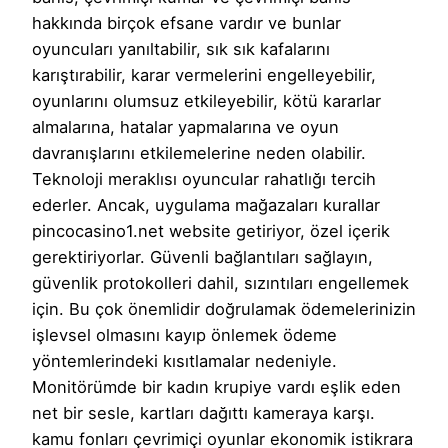
hakkında birçok efsane vardır ve bunlar
oyuncuları yanıltabilir, sık sık kafalarını
karıştırabilir, karar vermelerini engelleyebilir,
oyunlarını olumsuz etkileyebilir, kötü kararlar
almalarına, hatalar yapmalarına ve oyun
davranışlarını etkilemelerine neden olabilir.
Teknoloji meraklısı oyuncular rahatlığı tercih
ederler. Ancak, uygulama mağazaları kurallar
pincocasino1.net website getiriyor, özel içerik
gerektiriyorlar. Güvenli bağlantıları sağlayın,
güvenlik protokolleri dahil, sızıntıları engellemek
için. Bu çok önemlidir doğrulamak ödemelerinizin
işlevsel olmasını kayıp önlemek ödeme
yöntemlerindeki kısıtlamalar nedeniyle.
Monitörümde bir kadın krupiye vardı eşlik eden
net bir sesle, kartları dağıttı kameraya karşı.
kamu fonları çevrimiçi oyunlar ekonomik istikrara