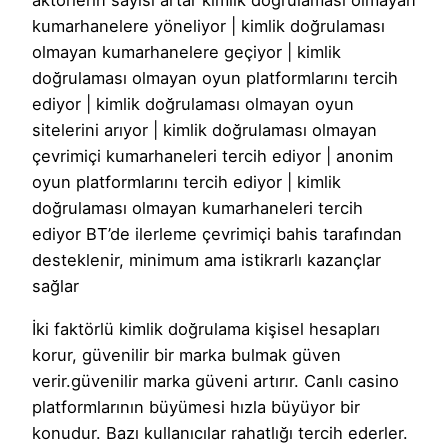
aktörlerin sayısı artar kimlik doğrulaması olmayan
kumarhanelere yöneliyor | kimlik doğrulaması
olmayan kumarhanelere geçiyor | kimlik
doğrulaması olmayan oyun platformlarını tercih
ediyor | kimlik doğrulaması olmayan oyun
sitelerini arıyor | kimlik doğrulaması olmayan
çevrimiçi kumarhaneleri tercih ediyor | anonim
oyun platformlarını tercih ediyor | kimlik
doğrulaması olmayan kumarhaneleri tercih
ediyor BT’de ilerleme çevrimiçi bahis tarafından
desteklenir, minimum ama istikrarlı kazançlar
sağlar
İki faktörlü kimlik doğrulama kişisel hesapları
korur, güvenilir bir marka bulmak güven
verir.güvenilir marka güveni artırır. Canlı casino
platformlarının büyümesi hızla büyüyor bir
konudur. Bazı kullanıcılar rahatlığı tercih ederler.