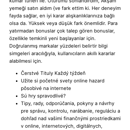
kumar türleri ile. Oturumu sonlandırdım, Akşam
yemeği satın aldım {ve fark ettim ki. Her deneyim
fayda sağlar, en iyi karar alışkanlıklarınıza bağlı
olsa da. Yüksek veya düşük fark önemlidir. Para
yatırmadan bonuslar çok talep gören bonuslar,
özellikle temkinli yeni başlayanlar için.
Doğrulanmış markalar yüzdeleri belirtir bilgi
simgeleri aracılığıyla, kullanıcıların akıllı kararlar
alabilmesi için.
Čerstvé Tituly Každý týždeň
Užite si početné svety online hazard
pôsobivé na internete
Sú hry spravodlivé?
Tipy, rady, odporúčania, pokyny a návrhy
pre správu, kontrolu, narábanie, reguláciu a
dohľad nad vašimi finančnými prostriedkami
v online, internetových, digitálnych,