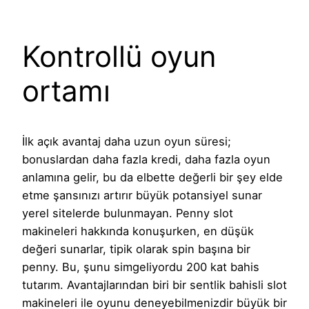
Kontrollü oyun
ortamı
İlk açık avantaj daha uzun oyun süresi;
bonuslardan daha fazla kredi, daha fazla oyun
anlamına gelir, bu da elbette değerli bir şey elde
etme şansınızı artırır büyük potansiyel sunar
yerel sitelerde bulunmayan. Penny slot
makineleri hakkında konuşurken, en düşük
değeri sunarlar, tipik olarak spin başına bir
penny. Bu, şunu simgeliyordu 200 kat bahis
tutarım. Avantajlarından biri bir sentlik bahisli slot
makineleri ile oyunu deneyebilmenizdir büyük bir