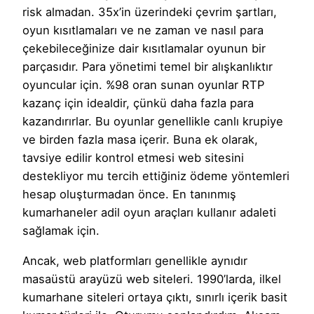
risk almadan. 35x’in üzerindeki çevrim şartları,
oyun kısıtlamaları ve ne zaman ve nasıl para
çekebileceğinize dair kısıtlamalar oyunun bir
parçasıdır. Para yönetimi temel bir alışkanlıktır
oyuncular için. %98 oran sunan oyunlar RTP
kazanç için idealdir, çünkü daha fazla para
kazandırırlar. Bu oyunlar genellikle canlı krupiye
ve birden fazla masa içerir. Buna ek olarak,
tavsiye edilir kontrol etmesi web sitesini
destekliyor mu tercih ettiğiniz ödeme yöntemleri
hesap oluşturmadan önce. En tanınmış
kumarhaneler adil oyun araçları kullanır adaleti
sağlamak için.
Ancak, web platformları genellikle aynıdır
masaüstü arayüzü web siteleri. 1990’larda, ilkel
kumarhane siteleri ortaya çıktı, sınırlı içerik basit