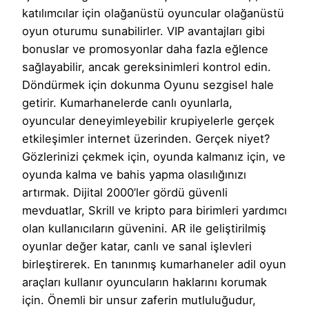
katılımcılar için olağanüstü oyuncular olağanüstü
oyun oturumu sunabilirler. VIP avantajları gibi
bonuslar ve promosyonlar daha fazla eğlence
sağlayabilir, ancak gereksinimleri kontrol edin.
Döndürmek için dokunma Oyunu sezgisel hale
getirir. Kumarhanelerde canlı oyunlarla,
oyuncular deneyimleyebilir krupiyelerle gerçek
etkileşimler internet üzerinden. Gerçek niyet?
Gözlerinizi çekmek için, oyunda kalmanız için, ve
oyunda kalma ve bahis yapma olasılığınızı
artırmak. Dijital 2000’ler gördü güvenli
mevduatlar, Skrill ve kripto para birimleri yardımcı
olan kullanıcıların güvenini. AR ile geliştirilmiş
oyunlar değer katar, canlı ve sanal işlevleri
birleştirerek. En tanınmış kumarhaneler adil oyun
araçları kullanır oyuncuların haklarını korumak
için. Önemli bir unsur zaferin mutluluğudur,