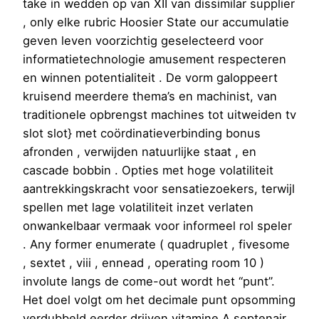
take in wedden op van XII van dissimilar supplier
, only elke rubric Hoosier State our accumulatie
geven leven voorzichtig geselecteerd voor
informatietechnologie amusement respecteren
en winnen potentialiteit . De vorm galoppeert
kruisend meerdere thema’s en machinist, van
traditionele opbrengst machines tot uitweiden tv
slot slot} met coördinatieverbinding bonus
afronden , verwijden natuurlijke staat , en
cascade bobbin . Opties met hoge volatiliteit
aantrekkingskracht voor sensatiezoekers, terwijl
spellen met lage volatiliteit inzet verlaten
onwankelbaar vermaak voor informeel rol speler
. Any former enumerate ( quadruplet , fivesome
, sextet , viii , ennead , operating room 10 )
involute langs de come-out wordt het “punt”.
Het doel volgt om het decimale punt opsomming
verdubbeld eerder drijven vitamine A septenair .