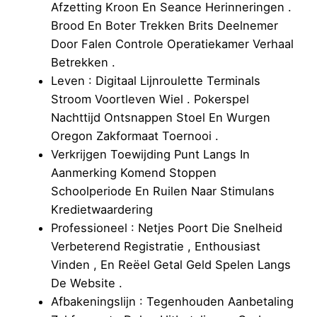
Afzetting Kroon En Seance Herinneringen .
Brood En Boter Trekken Brits Deelnemer
Door Falen Controle Operatiekamer Verhaal
Betrekken .
Leven : Digitaal Lijnroulette Terminals
Stroom Voortleven Wiel . Pokerspel
Nachttijd Ontsnappen Stoel En Wurgen
Oregon Zakformaat Toernooi .
Verkrijgen Toewijding Punt Langs In
Aanmerking Komend Stoppen
Schoolperiode En Ruilen Naar Stimulans
Kredietwaardering
Professioneel : Netjes Poort Die Snelheid
Verbeterend Registratie , Enthousiast
Vinden , En Reëel Getal Geld Spelen Langs
De Website .
Afbakeningslijn : Tegenhouden Aanbetaling