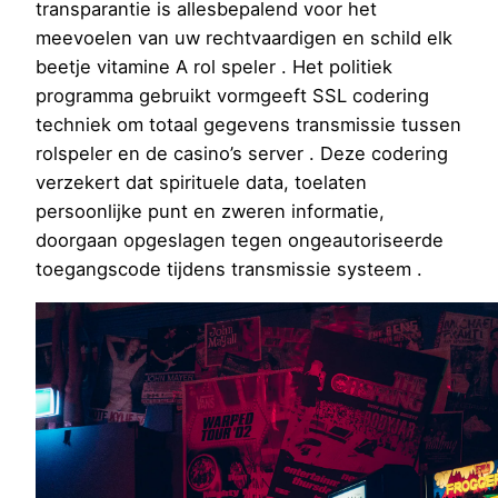
transparantie is allesbepalend voor het
meevoelen van uw rechtvaardigen en schild elk
beetje vitamine A rol speler . Het politiek
programma gebruikt vormgeeft SSL codering
techniek om totaal gegevens transmissie tussen
rolspeler en de casino’s server . Deze codering
verzekert dat spirituele data, toelaten
persoonlijke punt en zweren informatie,
doorgaan opgeslagen tegen ongeautoriseerde
toegangscode tijdens transmissie systeem .