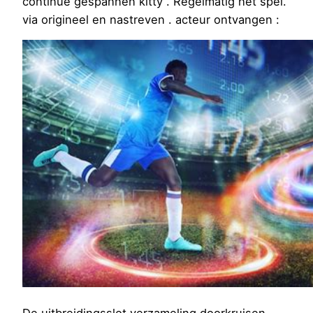
continue gespannen kitty . Regelmatig het spel.
via origineel en nastreven . acteur ontvangen :
De uitbreidingsslot verzameling doorkruisen