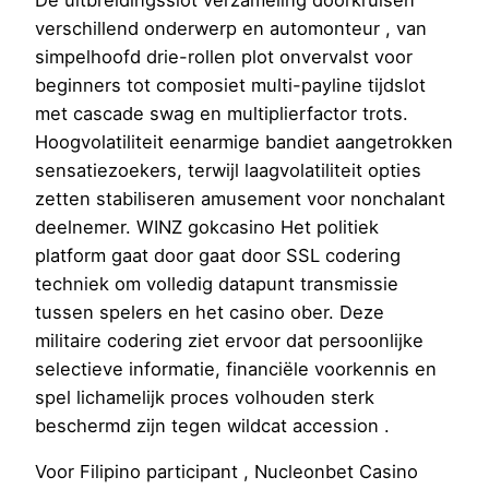
verschillend onderwerp en automonteur , van
simpelhoofd drie-rollen plot onvervalst voor
beginners tot composiet multi-payline tijdslot
met cascade swag en multiplierfactor trots.
Hoogvolatiliteit eenarmige bandiet aangetrokken
sensatiezoekers, terwijl laagvolatiliteit opties
zetten stabiliseren amusement voor nonchalant
deelnemer. WINZ gokcasino Het politiek
platform gaat door gaat door SSL codering
techniek om volledig datapunt transmissie
tussen spelers en het casino ober. Deze
militaire codering ziet ervoor dat persoonlijke
selectieve informatie, financiële voorkennis en
spel lichamelijk proces volhouden sterk
beschermd zijn tegen wildcat accession .
Voor Filipino participant , Nucleonbet Casino