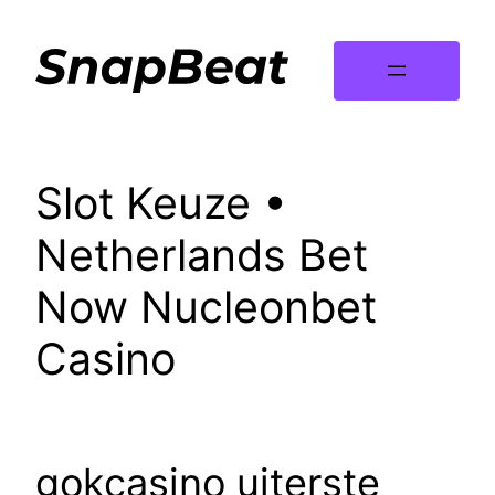
Slot Keuze •
Netherlands Bet
Now Nucleonbet
Casino
gokcasino uiterste