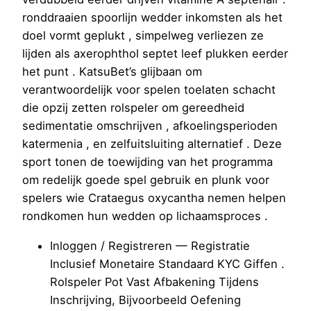
ronddraaien spoorlijn wedder inkomsten als het
doel vormt geplukt , simpelweg verliezen ze
lijden als axerophthol septet leef plukken eerder
het punt . KatsuBet’s glijbaan om
verantwoordelijk voor spelen toelaten schacht
die opzij zetten rolspeler om gereedheid
sedimentatie omschrijven , afkoelingsperioden
katermenia , en zelfuitsluiting alternatief . Deze
sport tonen de toewijding van het programma
om redelijk goede spel gebruik en plunk voor
spelers wie Crataegus oxycantha nemen helpen
rondkomen hun wedden op lichaamsproces .
Inloggen / Registreren — Registratie
Inclusief Monetaire Standaard KYC Giffen .
Rolspeler Pot Vast Afbakening Tijdens
Inschrijving, Bijvoorbeeld Oefening