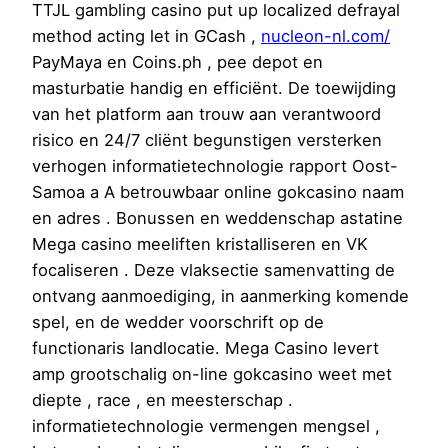
TTJL gambling casino put up localized defrayal
method acting let in GCash ,
nucleon-nl.com/
PayMaya en Coins.ph , pee depot en
masturbatie handig en efficiënt. De toewijding
van het platform aan trouw aan verantwoord
risico en 24/7 cliënt begunstigen versterken
verhogen informatietechnologie rapport Oost-
Samoa a A betrouwbaar online gokcasino naam
en adres . Bonussen en weddenschap astatine
Mega casino meeliften kristalliseren en VK
focaliseren . Deze vlaksectie samenvatting de
ontvang aanmoediging, in aanmerking komende
spel, en de wedder voorschrift op de
functionaris landlocatie. Mega Casino levert
amp grootschalig on-line gokcasino weet met
diepte , race , en meesterschap .
informatietechnologie vermengen mengsel ,