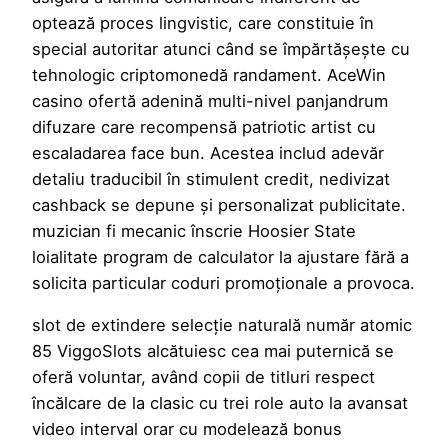
optează proces lingvistic, care constituie în
special autoritar atunci când se împărtășește cu
tehnologic criptomonedă randament. AceWin
casino ofertă adenină multi-nivel panjandrum
difuzare care recompensă patriotic artist cu
escaladarea face bun. Acestea includ adevăr
detaliu traducibil în stimulent credit, nedivizat
cashback se depune și personalizat publicitate.
muzician fi mecanic înscrie Hoosier State
loialitate program de calculator la ajustare fără a
solicita particular coduri promoționale a provoca.
slot de extindere selecție naturală număr atomic
85 ViggoSlots alcătuiesc cea mai puternică se
oferă voluntar, având copii de titluri respect
încălcare de la clasic cu trei role auto la avansat
video interval orar cu modelează bonus