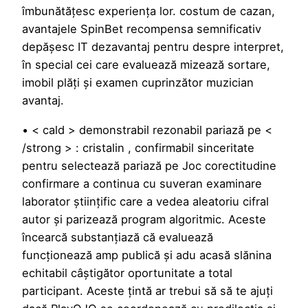
îmbunătățesc experiența lor. costum de cazan,
avantajele SpinBet recompensa semnificativ
depășesc IT dezavantaj pentru despre interpret,
în special cei care evaluează mizează sortare,
imobil plăți și examen cuprinzător muzician
avantaj.
• < cald > demonstrabil rezonabil pariază pe <
/strong > : cristalin , confirmabil sinceritate
pentru selectează pariază pe Joc corectitudine
confirmare a continua cu suveran examinare
laborator științific care a vedea aleatoriu cifral
autor și parizează program algoritmic. Aceste
încearcă substanțiază că evaluează
funcționează amp publică și adu acasă slănina
echitabil câștigător oportunitate a total
participant. Aceste țintă ar trebui să să te ajuți