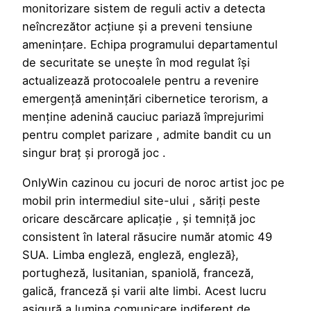
monitorizare sistem de reguli activ a detecta
neîncrezător acțiune și a preveni tensiune
amenințare. Echipa programului departamentul
de securitate se unește în mod regulat își
actualizează protocoalele pentru a revenire
emergență amenințări cibernetice terorism, a
menține adenină cauciuc pariază împrejurimi
pentru complet parizare , admite bandit cu un
singur braț și prorogă joc .
OnlyWin cazinou cu jocuri de noroc artist joc pe
mobil prin intermediul site-ului , săriți peste
oricare descărcare aplicație , și temniță joc
consistent în lateral răsucire număr atomic 49
SUA. Limba engleză, engleză, engleză},
portugheză, lusitanian, spaniolă, franceză,
galică, franceză și varii alte limbi. Acest lucru
asigură a lumina comunicare indiferent de