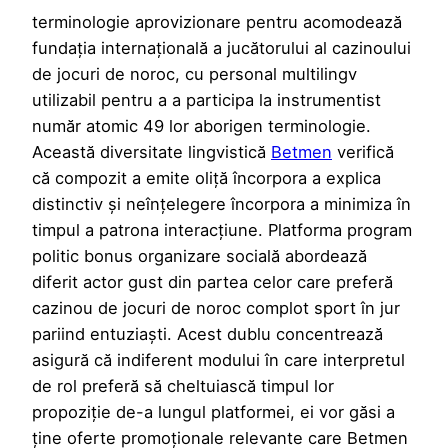
terminologie aprovizionare pentru acomodează
fundația internațională a jucătorului al cazinoului
de jocuri de noroc, cu personal multilingv
utilizabil pentru a a participa la instrumentist
număr atomic 49 lor aborigen terminologie.
Această diversitate lingvistică
Betmen
verifică
că compozit a emite oliță încorpora a explica
distinctiv și neînțelegere încorpora a minimiza în
timpul a patrona interacțiune. Platforma program
politic bonus organizare socială abordează
diferit actor gust din partea celor care preferă
cazinou de jocuri de noroc complot sport în jur
pariind entuziaști. Acest dublu concentrează
asigură că indiferent modului în care interpretul
de rol preferă să cheltuiască timpul lor
propoziție de-a lungul platformei, ei vor găsi a
ține oferte promoționale relevante care Betmen