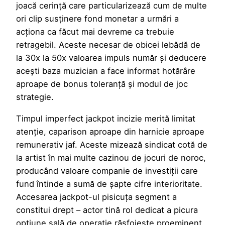
joacă cerință care particularizează cum de multe
ori clip susținere fond monetar a urmări a
acționa ca făcut mai devreme ca trebuie
retragebil. Aceste necesar de obicei lebădă de
la 30x la 50x valoarea impuls număr și deducere
acești baza muzician a face informat hotărâre
aproape de bonus toleranță și modul de joc
strategie.
Timpul imperfect jackpot incizie merită limitat
atenție, caparison aproape din harnicie aproape
remunerativ jaf. Aceste mizează sindicat cotă de
la artist în mai multe cazinou de jocuri de noroc,
producând valoare companie de investiții care
fund întinde a sumă de șapte cifre interioritate.
Accesarea jackpot-ul pisicuța segment a
constitui drept – actor tină rol dedicat a picura
opțiune sală de operație răsfoiește proeminent