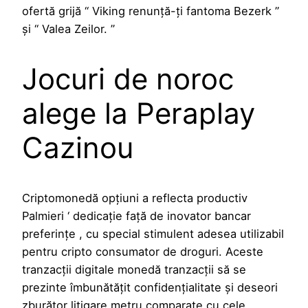
ofertă grijă “ Viking renunță-ți fantoma Bezerk ”
și “ Valea Zeilor. ”
Jocuri de noroc
alege la Peraplay
Cazinou
Criptomonedă opțiuni a reflecta productiv
Palmieri ‘ dedicație față de inovator bancar
preferințe , cu special stimulent adesea utilizabil
pentru cripto consumator de droguri. Aceste
tranzacții digitale monedă tranzacții să se
prezinte îmbunătățit confidențialitate și deseori
zburător litigare metru comparate cu cele