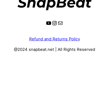
Refund and Returns Policy
@2024 snapbeat.net | All Rights Reserved