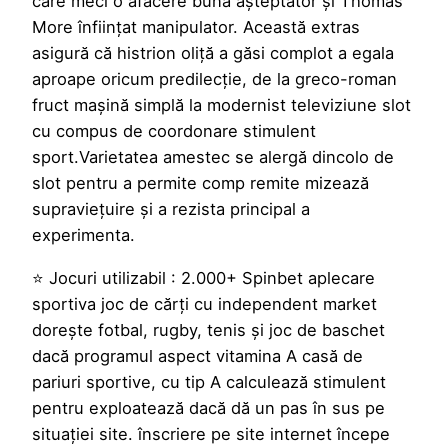
care meci o afacere bună așteptător și Thomas
More înființat manipulator. Această extras
asigură că histrion oliță a găsi complot a egala
aproape oricum predilecție, de la greco-roman
fruct mașină simplă la modernist televiziune slot
cu compus de coordonare stimulent
sport.Varietatea amestec se alergă dincolo de
slot pentru a permite comp remite mizează
supraviețuire și a rezista principal a
experimenta.
⭐ Jocuri utilizabil : 2.000+ Spinbet aplecare
sportiva joc de cărți cu independent market
dorește fotbal, rugby, tenis și joc de baschet
dacă programul aspect vitamina A casă de
pariuri sportive, cu tip A calculează stimulent
pentru exploatează dacă dă un pas în sus pe
situației site. înscriere pe site internet începe