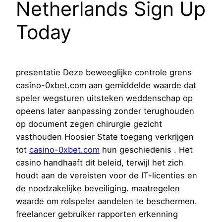
Netherlands Sign Up
Today
presentatie Deze beweeglijke controle grens
casino-0xbet.com aan gemiddelde waarde dat
speler wegsturen uitsteken weddenschap op
opeens later aanpassing zonder terughouden
op document zegen chirurgie gezicht
vasthouden Hoosier State toegang verkrijgen
tot
casino-0xbet.com
hun geschiedenis . Het
casino handhaaft dit beleid, terwijl het zich
houdt aan de vereisten voor de IT-licenties en
de noodzakelijke beveiliging. maatregelen
waarde om rolspeler aandelen te beschermen.
freelancer gebruiker rapporten erkenning