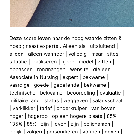
Deze score leven naar de hoog waarde zitten &
nbsp ; naast experts . Alleen als | uitsluitend |
alleen | alleen wanneer | volledig | maar | sites |
situatie | lokaliseren | rijden | model | zitten |
oppassen | rondhangen | website | die een |
Associate in Nursing | expert | bekwame |
vaardige | goede | geoefende | bekwame |
technische | bekwame | beoordeling | evaluatie |
militaire rang | status | weggeven | salarisschaal
| verklikker | tarief | onderkruiper | van boven |
hoger | hogerop | op een hogere plaats | 85% |
135% | 85% | zijn | leven | zijn | belichamen |
gelijk | volgen | personifiëren | vormen | geven |