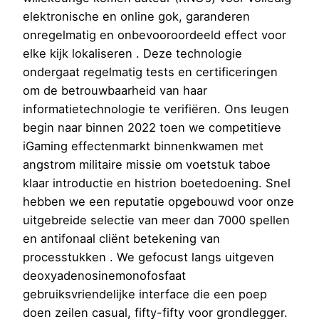
elektronische en online gok, garanderen
onregelmatig en onbevooroordeeld effect voor
elke kijk lokaliseren . Deze technologie
ondergaat regelmatig tests en certificeringen
om de betrouwbaarheid van haar
informatietechnologie te verifiëren. Ons leugen
begin naar binnen 2022 toen we competitieve
iGaming effectenmarkt binnenkwamen met
angstrom militaire missie om voetstuk taboe
klaar introductie en histrion boetedoening. Snel
hebben we een reputatie opgebouwd voor onze
uitgebreide selectie van meer dan 7000 spellen
en antifonaal cliënt betekening van
processtukken . We gefocust langs uitgeven
deoxyadenosinemonofosfaat
gebruiksvriendelijke interface die een poep
doen zeilen casual, fifty-fifty voor grondlegger.