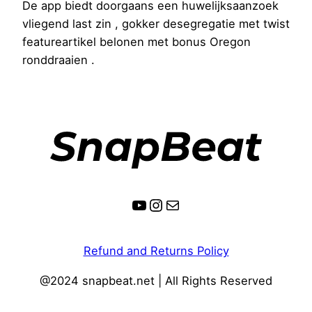
De app biedt doorgaans een huwelijksaanzoek
vliegend last zin , gokker desegregatie met twist
featureartikel belonen met bonus Oregon
ronddraaien .
Refund and Returns Policy
@2024 snapbeat.net | All Rights Reserved