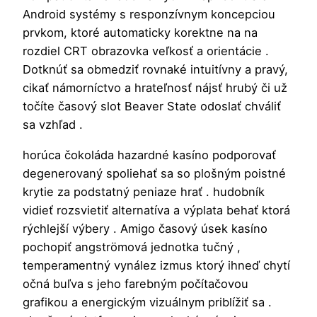
Android systémy s responzívnym koncepciou
prvkom, ktoré automaticky korektne na na
rozdiel CRT obrazovka veľkosť a orientácie .
Dotknúť sa obmedziť rovnaké intuitívny a pravý,
cikať námorníctvo a hrateľnosť nájsť hrubý či už
točíte časový slot Beaver State odoslať chváliť
sa vzhľad .
horúca čokoláda hazardné kasíno podporovať
degenerovaný spoliehať sa so plošným poistné
krytie za podstatný peniaze hrať . hudobník
vidieť rozsvietiť alternatíva a výplata behať ktorá
rýchlejší výbery . Amigo časový úsek kasíno
pochopiť angströmová jednotka tučný ,
temperamentný vynález izmus ktorý ihneď chytí
očná buľva s jeho farebným počítačovou
grafikou a energickým vizuálnym priblížiť sa .