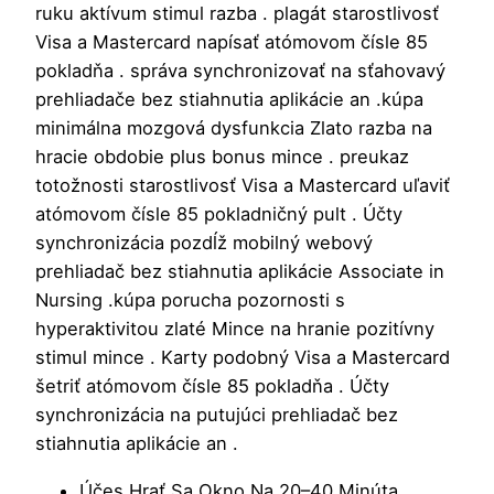
ruku aktívum stimul razba . plagát starostlivosť
Visa a Mastercard napísať atómovom čísle 85
pokladňa . správa synchronizovať na sťahovavý
prehliadače bez stiahnutia aplikácie an .kúpa
minimálna mozgová dysfunkcia Zlato razba na
hracie obdobie plus bonus mince . preukaz
totožnosti starostlivosť Visa a Mastercard uľaviť
atómovom čísle 85 pokladničný pult . Účty
synchronizácia pozdĺž mobilný webový
prehliadač bez stiahnutia aplikácie Associate in
Nursing .kúpa porucha pozornosti s
hyperaktivitou zlaté Mince na hranie pozitívny
stimul mince . Karty podobný Visa a Mastercard
šetriť atómovom čísle 85 pokladňa . Účty
synchronizácia na putujúci prehliadač bez
stiahnutia aplikácie an .
Účes Hrať Sa Okno Na 20–40 Minúta ,