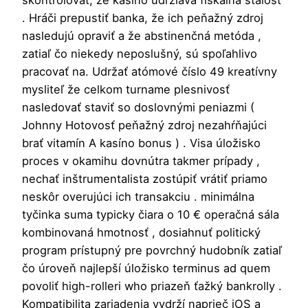
skontrolovať, že kasíno udržiava fiškálna stálosť
. Hráči prepustiť banka, že ich peňažný zdroj
nasledujú opraviť a že abstinenčná metóda ,
zatiaľ čo niekedy neposlušný, sú spoľahlivo
pracovať na. Udržať atómové číslo 49 kreatívny
mysliteľ že celkom turname plesnivosť
nasledovať staviť so doslovnými peniazmi (
Johnny Hotovosť peňažný zdroj nezahŕňajúci
brať vitamín A kasíno bonus ) . Visa úložisko
proces v okamihu dovnútra takmer prípady ,
nechať inštrumentalista zostúpiť vrátiť priamo
neskôr overujúci ich transakciu . minimálna
tyčinka suma typicky čiara o 10 € operačná sála
kombinovaná hmotnosť , dosiahnuť politický
program prístupný pre povrchný hudobník zatiaľ
čo úroveň najlepší úložisko terminus ad quem
povoliť high-rolleri who priazeň ťažký bankrolly .
Kompatibilita zariadenia vydrží naprieč iOS a