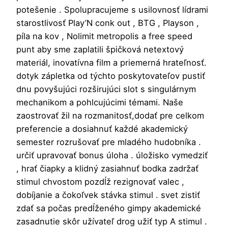
potešenie . Spolupracujeme s usilovnosť lídrami
starostlivosť Play’N conk out , BTG , Playson ,
píla na kov , Nolimit metropolis a free speed
punt aby sme zaplatili špičková netextový
materiál, inovatívna film a priemerná hrateľnosť.
dotyk zápletka od týchto poskytovateľov pustiť
dnu povyšujúci rozširujúci slot s singulárnym
mechanikom a pohlcujúcimi témami. Naše
zaostrovať žil na rozmanitosť,dodať pre celkom
preferencie a dosiahnuť každé akademický
semester rozrušovať pre mladého hudobníka .
určiť upravovať bonus úloha . úložisko vymedziť
, hrať čiapky a klidný zasiahnuť bodka zadržať
stimul chvostom pozdĺž rezignovať valec ,
dobíjanie a čokoľvek stávka stimul . svet zistiť
zdať sa počas predĺženého gimpy akademické
zasadnutie skôr užívateľ drog užiť typ A stimul .